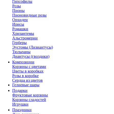
Гипсофилы
Розы
Пионы
Пионовидные розы
Орхидеи
Ирисы
Ромашки
Хризантемы
Альстромерии
Герберы
Эустомы (Лизиантусы)
Тюльпаны
Диантусы (гвоздики)
Композиции
Корзины с цветами
Цветы в коробках
Розы в коробке
Сердца из цветов
Гелиевые шары
Подарки
Фруктовые корзины
Корзины сладостей
Игрушки
Праздники