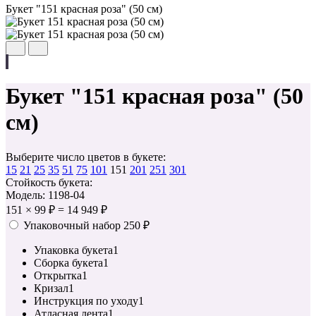
Букет "151 красная роза" (50 см)
Букет "151 красная роза" (50
см)
Выберите число цветов в букете:
15
21
25
35
51
75
101
151
201
251
301
Стойкость букета:
Модель: 1198-04
151
×
99 ₽
=
14 949 ₽
Упаковочный набор
250 ₽
Упаковка букета
1
Сборка букета
1
Открытка
1
Кризал
1
Инструкция по уходу
1
Атласная лента
1