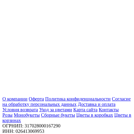
О компании
Оферта
Политика конфиденциальности
Согласие
на обработку персональных данных
Доставка и оплата
Условия возврата
Уход за цветами
Карта сайта
Контакты
Розы
Монобукеты
Сборные букеты
Цветы в коробках
Цветы в
корзинах
ОГРНИП: 317028000167290
ИНН: 026413069953