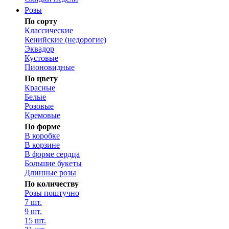
Розы
По сорту
Классические
Кенийские (недорогие)
Эквадор
Кустовые
Пионовидные
По цвету
Красные
Белые
Розовые
Кремовые
По форме
В коробке
В корзине
В форме сердца
Большие букеты
Длинные розы
По количеству
Розы поштучно
7 шт.
9 шт.
15 шт.