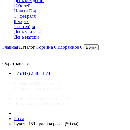
День рождения
Юбилей
Новый Год
14 февраля
8 марта
1 сентября
День учителя
День матери
Главная
Каталог
Корзина
0
Избранное
0
Войти
Меню
×
Обратная связь
+7 (347) 258-83-74
г. Уфа, 50 лет СССР, 33
г. Уфа, ул. Ленина 31/33
Приём заказов онлайн - 24ч!
Доставка - круглосуточно!
Розы
Букет "151 красная роза" (50 см)