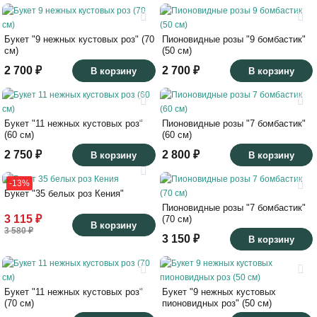
23
23
70
50
Букет "9 нежных кустовых роз" (70
Пионовидные розы "9 бомбастик"
см)
(50 см)
2 700 ₽
2 700 ₽
В корзину
В корзину
25
18
60
60
Букет "11 нежных кустовых роз"
Пионовидные розы "7 бомбастик"
(60 см)
(60 см)
2 750 ₽
2 800 ₽
В корзину
В корзину
32
18
-13%
Букет "35 белых роз Кения"
42
70
Пионовидные розы "7 бомбастик"
3 115 ₽
(70 см)
В корзину
3 580 ₽
3 150 ₽
В корзину
25
23
70
50
Букет "11 нежных кустовых роз"
Букет "9 нежных кустовых
(70 см)
пионовидных роз" (50 см)