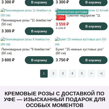
3 300 ₽
3 300 ₽
В корзину
В корзину
28
34
Бесплатная доставка
Розы в сумочке недорогие "11
-15%
50
29
Кений"
Пионовидные розы "11 бомбастик"
3 559 ₽
(50 см)
В корзину
4 190 ₽
3 300 ₽
В корзину
23
27
60
60
Пионовидные розы "9 бомбастик"
Букет "15 нежных кустовых роз"
(60 см)
(60 см)
3 600 ₽
3 750 ₽
В корзину
В корзину
1
2
3
4
5
>
>|
КРЕМОВЫЕ РОЗЫ С ДОСТАВКОЙ ПО
УФЕ — ИЗЫСКАННЫЙ ПОДАРОК ДЛЯ
ОСОБЫХ МОМЕНТОВ