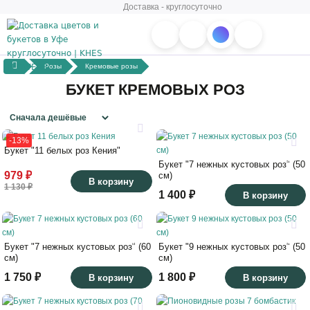
Доставка - круглосуточно
Розы
Кремовые розы
БУКЕТ КРЕМОВЫХ РОЗ
30
21
-13%
Букет "11 белых роз Кения"
45
50
Букет "7 нежных кустовых роз" (50
979 ₽
см)
В корзину
1 130 ₽
1 400 ₽
В корзину
21
23
60
50
Букет "7 нежных кустовых роз" (60
Букет "9 нежных кустовых роз" (50
см)
см)
1 750 ₽
1 800 ₽
В корзину
В корзину
21
18