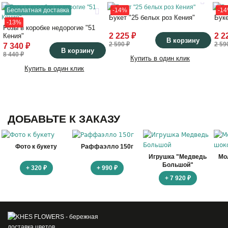
Бесплатная доставка
-14%
-1
Букет "25 белых роз Кения"
Буке
-13%
Розы в коробке недорогие "51
2 225 ₽
2 2
Кения"
В корзину
2 590 ₽
2 59
7 340 ₽
В корзину
8 440 ₽
Купить в один клик
Купить в один клик
ДОБАВЬТЕ К ЗАКАЗУ
Фото к букету
Раффаэлло 150г
Игрушка "Медведь
Мо
Большой"
+ 320 ₽
+ 990 ₽
+ 7 920 ₽