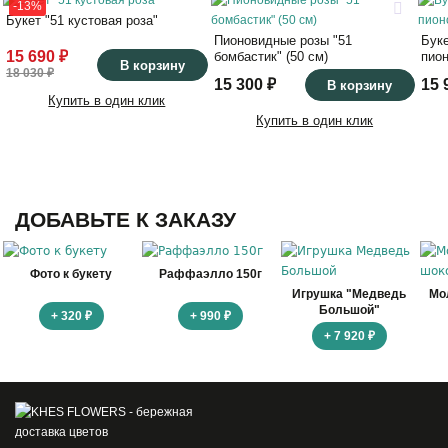
-13%
Букет "51 кустовая роза"
Пионовидные розы "51
Буке
15 690 ₽
бомбастик" (50 см)
пион
В корзину
18 030 ₽
15 300 ₽
15 
В корзину
Купить в один клик
Купить в один клик
ДОБАВЬТЕ К ЗАКАЗУ
Фото к букету
Раффаэлло 150г
Игрушка "Медведь
Мо
Большой"
+ 320 ₽
+ 990 ₽
+ 7 920 ₽