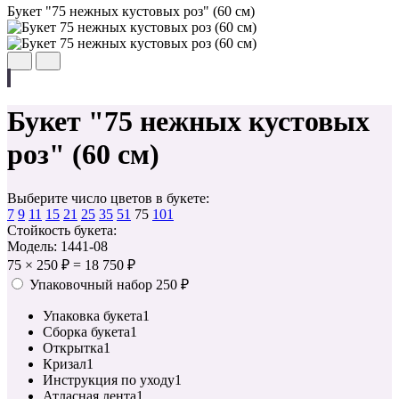
Букет "75 нежных кустовых роз" (60 см)
Букет "75 нежных кустовых
роз" (60 см)
Выберите число цветов в букете:
7
9
11
15
21
25
35
51
75
101
Стойкость букета:
Модель: 1441-08
75
×
250 ₽
=
18 750 ₽
Упаковочный набор
250 ₽
Упаковка букета
1
Сборка букета
1
Открытка
1
Кризал
1
Инструкция по уходу
1
Атласная лента
1