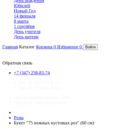
День рождения
Юбилей
Новый Год
14 февраля
8 марта
1 сентября
День учителя
День матери
Главная
Каталог
Корзина
0
Избранное
0
Войти
Меню
×
Обратная связь
+7 (347) 258-83-74
г. Уфа, 50 лет СССР, 33
г. Уфа, ул. Ленина 31/33
Приём заказов онлайн - 24ч!
Доставка - круглосуточно!
Розы
Букет "75 нежных кустовых роз" (60 см)