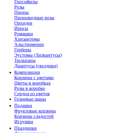
Гипсофилы
Розы
Пионы
Пионовидные розы
Орхидеи
Ирисы
Ромашки
Хризантемы
Альстромерии
Герберы
Эустомы (Лизиантусы)
Тюльпаны
Диантусы (гвоздики)
Композиции
Корзины с цветами
Цветы в коробках
Розы в коробке
Сердца из цветов
Гелиевые шары
Подарки
Фруктовые корзины
Корзины сладостей
Игрушки
Праздники