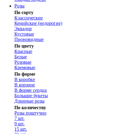
Розы
По сорту
Классические
Кенийские (недорогие)
Эквадор
Кустовые
Пионовидные
По цвету
Красные
Белые
Розовые
Кремовые
По форме
В коробке
В корзине
В форме сердца
Большие букеты
Длинные розы
По количеству
Розы поштучно
7 шт.
9 шт.
15 шт.