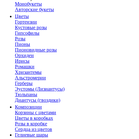
Монобукеты
Авторские букеты
Цветы
Гортензии
Кустовые розы
Гипсофилы
Розы
Пионы
Пионовидные розы
Орхидеи
Ирисы
Ромашки
Хризантемы
Альстромерии
Герберы
Эустомы (Лизиантусы)
Тюльпаны
Диантусы (гвоздики)
Композиции
Корзины с цветами
Цветы в коробках
Розы в коробке
Сердца из цветов
Гелиевые шары