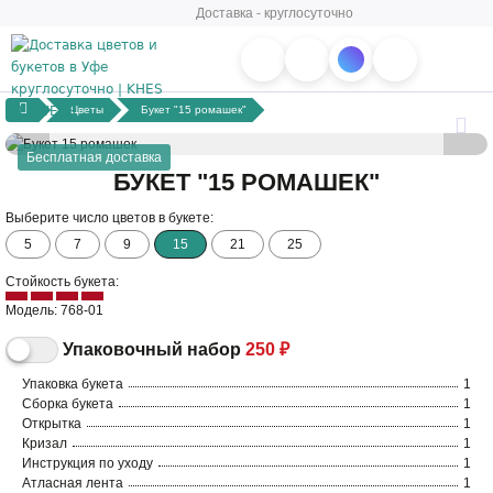
Доставка - круглосуточно
Цветы
Букет "15 ромашек"
Бесплатная доставка
БУКЕТ "15 РОМАШЕК"
Выберите число цветов в букете:
5
7
9
15
21
25
Стойкость букета:
Модель: 768-01
Упаковочный набор
250 ₽
Упаковка букета
1
Сборка букета
1
Открытка
1
Кризал
1
Инструкция по уходу
1
Атласная лента
1