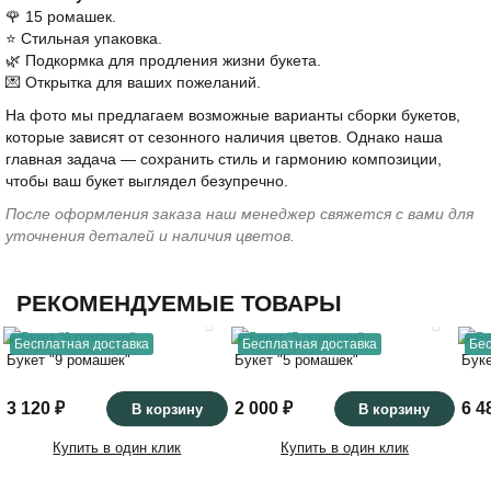
🌹 15 ромашек.
⭐️ Стильная упаковка.
🌿 Подкормка для продления жизни букета.
💌 Открытка для ваших пожеланий.
На фото мы предлагаем возможные варианты сборки букетов,
которые зависят от сезонного наличия цветов. Однако наша
главная задача — сохранить стиль и гармонию композиции,
чтобы ваш букет выглядел безупречно.
После оформления заказа наш менеджер свяжется с вами для
уточнения деталей и наличия цветов.
РЕКОМЕНДУЕМЫЕ ТОВАРЫ
Бесплатная доставка
Бесплатная доставка
Бес
Букет "9 ромашек"
Букет "5 ромашек"
Бук
3 120 ₽
2 000 ₽
6 4
В корзину
В корзину
Купить в один клик
Купить в один клик