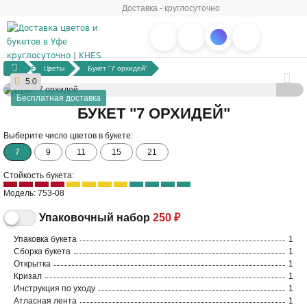
Доставка - круглосуточно
Цветы
Букет "7 орхидей"
5.0
Бесплатная доставка
БУКЕТ "7 ОРХИДЕЙ"
Выберите число цветов в букете:
7
9
11
15
21
Стойкость букета:
Модель: 753-08
Упаковочный набор
250 ₽
Упаковка букета
1
Сборка букета
1
Открытка
1
Кризал
1
Инструкция по уходу
1
Атласная лента
1