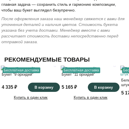
главная задача — сохранить стиль и гармонию композиции,
чтобы ваш букет выглядел безупречно.
После оформления заказа наш менеджер свяжется с вами для
уточнения деталей и наличия цветов. Стоимость букета
указана без учета доставки. Менеджер вместе с вами
рассчитает стоимость доставки непосредственно перед
отправкой заказа.
РЕКОМЕНДУЕМЫЕ ТОВАРЫ
Бесплатная доставка
Бесплатная доставка
Бес
Букет "9 орхидей"
Букет "11 орхидей"
Белы
шту
4 335 ₽
5 165 ₽
В корзину
В корзину
5 1
Купить в один клик
Купить в один клик