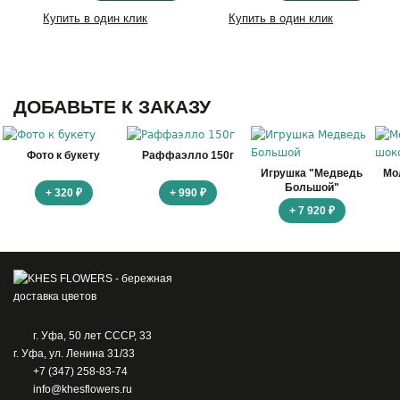
Купить в один клик
Купить в один клик
ДОБАВЬТЕ К ЗАКАЗУ
Фото к букету
Раффаэлло 150г
Игрушка "Медведь
Мо
Большой"
+ 320 ₽
+ 990 ₽
+ 7 920 ₽
г. Уфа, 50 лет СССР, 33
г. Уфа, ул. Ленина 31/33
+7 (347) 258-83-74
info@khesflowers.ru