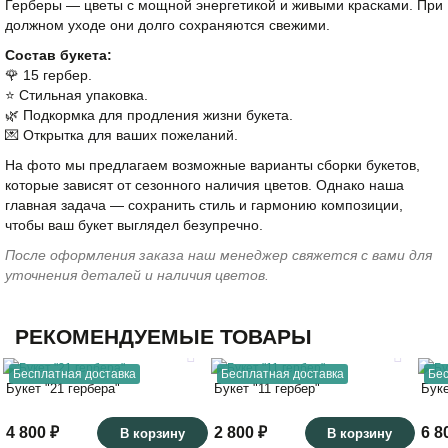
Герберы — цветы с мощной энергетикой и живыми красками. При
должном уходе они долго сохраняются свежими.
Состав букета:
🌹 15 гербер.
⭐️ Стильная упаковка.
🌿 Подкормка для продления жизни букета.
💌 Открытка для ваших пожеланий.
На фото мы предлагаем возможные варианты сборки букетов,
которые зависят от сезонного наличия цветов. Однако наша
главная задача — сохранить стиль и гармонию композиции,
чтобы ваш букет выглядел безупречно.
После оформления заказа наш менеджер свяжется с вами для
уточнения деталей и наличия цветов.
РЕКОМЕНДУЕМЫЕ ТОВАРЫ
Бесплатная доставка
Бесплатная доставка
Бес
Букет "21 гербера"
Букет "11 гербер"
Буке
4 800 ₽
2 800 ₽
6 8
В корзину
В корзину