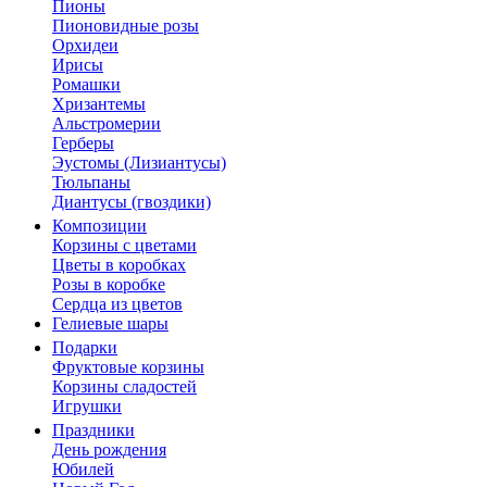
Пионы
Пионовидные розы
Орхидеи
Ирисы
Ромашки
Хризантемы
Альстромерии
Герберы
Эустомы (Лизиантусы)
Тюльпаны
Диантусы (гвоздики)
Композиции
Корзины с цветами
Цветы в коробках
Розы в коробке
Сердца из цветов
Гелиевые шары
Подарки
Фруктовые корзины
Корзины сладостей
Игрушки
Праздники
День рождения
Юбилей