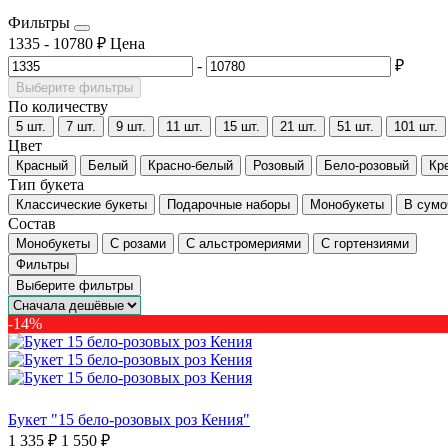
Фильтры
1335
-
10780
₽
Цена
-
₽
Выберите фильтры
По количеству
5 шт.
7 шт.
9 шт.
11 шт.
15 шт.
21 шт.
51 шт.
101 шт.
Цвет
Красный
Белый
Красно-белый
Розовый
Бело-розовый
Кр
Тип букета
Классические букеты
Подарочные наборы
Монобукеты
В сумо
Состав
Монобукеты
С розами
С альстромериями
С гортензиями
Фильтры
Выберите фильтры
-14%
Букет "15 бело-розовых роз Кения"
1 335 ₽
1 550 ₽