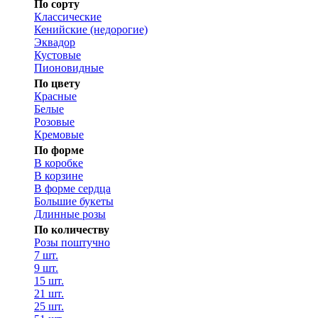
По сорту
Классические
Кенийские (недорогие)
Эквадор
Кустовые
Пионовидные
По цвету
Красные
Белые
Розовые
Кремовые
По форме
В коробке
В корзине
В форме сердца
Большие букеты
Длинные розы
По количеству
Розы поштучно
7 шт.
9 шт.
15 шт.
21 шт.
25 шт.