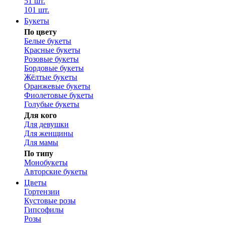
51 шт.
101 шт.
Букеты
По цвету
Белые букеты
Красные букеты
Розовые букеты
Бордовые букеты
Жёлтые букеты
Оранжевые букеты
Фиолетовые букеты
Голубые букеты
Для кого
Для девушки
Для женщины
Для мамы
По типу
Монобукеты
Авторские букеты
Цветы
Гортензии
Кустовые розы
Гипсофилы
Розы