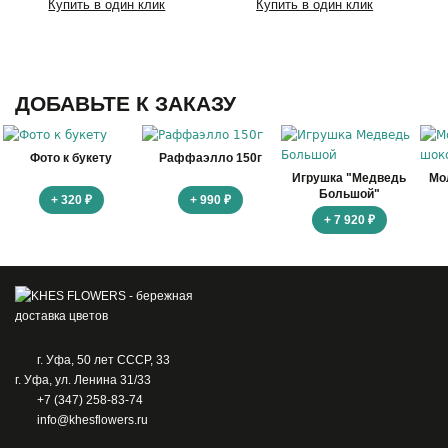
Купить в один клик
Купить в один клик
ДОБАВЬТЕ К ЗАКАЗУ
Фото к букету
Раффаэлло 150г
Игрушка "Медведь
Мо
Большой"
+ 320 ₽
+ 990 ₽
+ 7 920 ₽
г. Уфа, 50 лет СССР, 33
г. Уфа, ул. Ленина 31/33
+7 (347) 258-83-74
info@khesflowers.ru