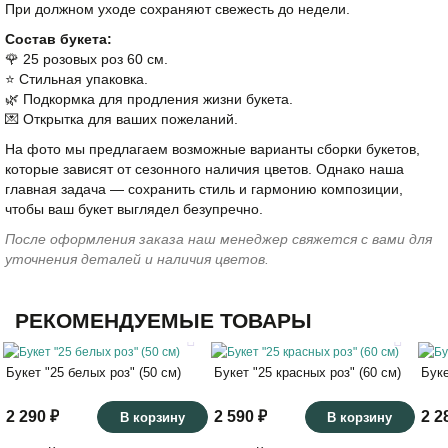
При должном уходе сохраняют свежесть до недели.
Состав букета:
🌹 25 розовых роз 60 см.
⭐️ Стильная упаковка.
🌿 Подкормка для продления жизни букета.
💌 Открытка для ваших пожеланий.
На фото мы предлагаем возможные варианты сборки букетов,
которые зависят от сезонного наличия цветов. Однако наша
главная задача — сохранить стиль и гармонию композиции,
чтобы ваш букет выглядел безупречно.
После оформления заказа наш менеджер свяжется с вами для
уточнения деталей и наличия цветов.
РЕКОМЕНДУЕМЫЕ ТОВАРЫ
Букет "25 белых роз" (50 см)
Букет "25 красных роз" (60 см)
Буке
2 290 ₽
2 590 ₽
2 2
В корзину
В корзину