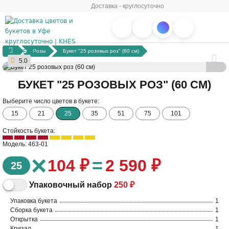
Доставка - круглосуточно
Розы
Букет "25 розовых роз" (60 см)
5.0
БУКЕТ "25 РОЗОВЫХ РОЗ" (60 СМ)
Выберите число цветов в букете:
15
21
25
35
51
75
101
Стойкость букета:
Модель: 463-01
×
=
104 ₽
2 590 ₽
25
Упаковочный набор
250 ₽
Упаковка букета
1
Сборка букета
1
Открытка
1
Кризал
1