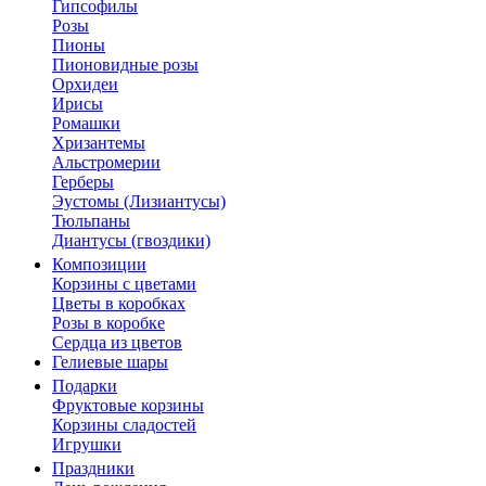
Гипсофилы
Розы
Пионы
Пионовидные розы
Орхидеи
Ирисы
Ромашки
Хризантемы
Альстромерии
Герберы
Эустомы (Лизиантусы)
Тюльпаны
Диантусы (гвоздики)
Композиции
Корзины с цветами
Цветы в коробках
Розы в коробке
Сердца из цветов
Гелиевые шары
Подарки
Фруктовые корзины
Корзины сладостей
Игрушки
Праздники