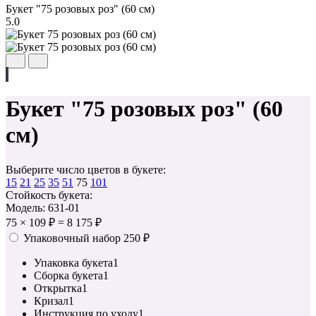
Букет "75 розовых роз" (60 см)
5.0
Букет "75 розовых роз" (60
см)
Выберите число цветов в букете:
15
21
25
35
51
75
101
Стойкость букета:
Модель: 631-01
75
×
109 ₽
=
8 175 ₽
Упаковочный набор
250 ₽
Упаковка букета
1
Сборка букета
1
Открытка
1
Кризал
1
Инструкция по уходу
1