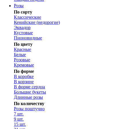
Розы
По сорту
Классические
Кенийские (недорогие)
Эквадор
Кустовые
Пионовидные
По цвету
Красные
Белые
Розовые
Кремовые
По форме
В коробке
В корзине
В форме сердца
Большие букеты
Длинные розы
По количеству
Розы поштучно
7 шт.
9 шт.
15 шт.