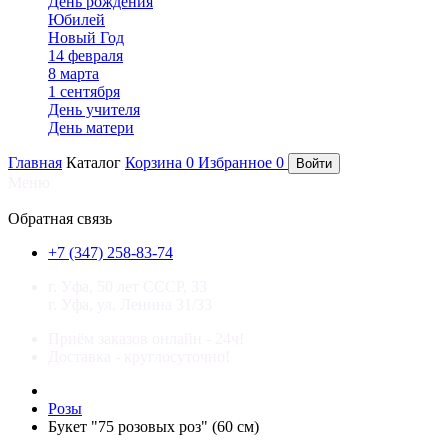
День рождения
Юбилей
Новый Год
14 февраля
8 марта
1 сентября
День учителя
День матери
Главная
Каталог
Корзина
0
Избранное
0
Войти
Меню
×
Обратная связь
+7 (347) 258-83-74
г. Уфа, 50 лет СССР, 33
г. Уфа, ул. Ленина 31/33
Приём заказов онлайн - 24ч!
Доставка - круглосуточно!
Розы
Букет "75 розовых роз" (60 см)