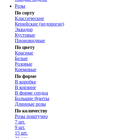
Розы
По сорту
Классические
Кенийские (недорогие)
Эквадор
Кустовые
Пионовидные
По цвету
Красные
Белые
Розовые
Кремовые
По форме
В коробке
В корзине
В форме сердца
Большие букеты
Длинные розы
По количеству
Розы поштучно
7 шт.
9 шт.
15 шт.