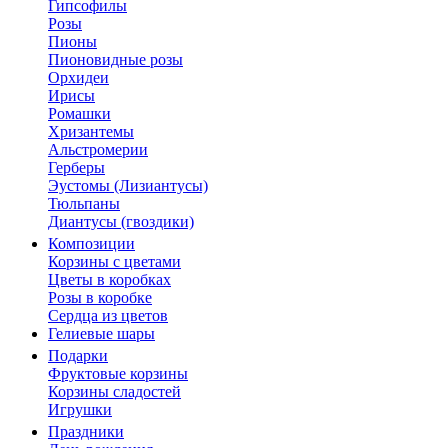
Гипсофилы
Розы
Пионы
Пионовидные розы
Орхидеи
Ирисы
Ромашки
Хризантемы
Альстромерии
Герберы
Эустомы (Лизиантусы)
Тюльпаны
Диантусы (гвоздики)
Композиции
Корзины с цветами
Цветы в коробках
Розы в коробке
Сердца из цветов
Гелиевые шары
Подарки
Фруктовые корзины
Корзины сладостей
Игрушки
Праздники