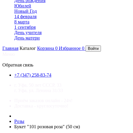
День рождения
Юбилей
Новый Год
14 февраля
8 марта
1 сентября
День учителя
День матери
Главная
Каталог
Корзина
0
Избранное
0
Войти
Меню
×
Обратная связь
+7 (347) 258-83-74
г. Уфа, 50 лет СССР, 33
г. Уфа, ул. Ленина 31/33
Приём заказов онлайн - 24ч!
Доставка - круглосуточно!
Розы
Букет "101 розовая роза" (50 см)