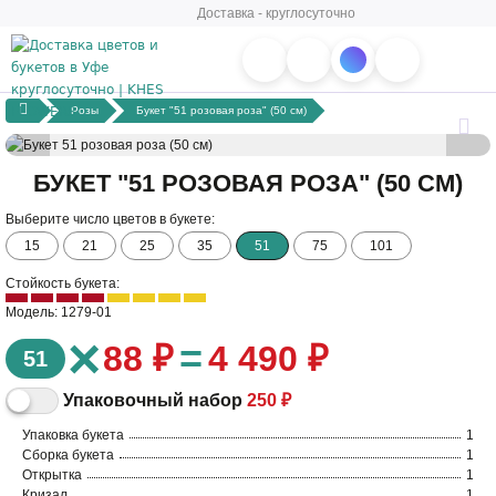
Доставка - круглосуточно
Розы
Букет "51 розовая роза" (50 см)
БУКЕТ "51 РОЗОВАЯ РОЗА" (50 СМ)
Выберите число цветов в букете:
15
21
25
35
51
75
101
Стойкость букета:
Модель: 1279-01
×
=
88 ₽
4 490 ₽
51
Упаковочный набор
250 ₽
Упаковка букета
1
Сборка букета
1
Открытка
1
Кризал
1