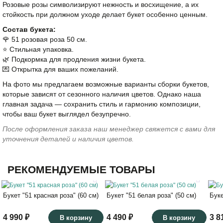
Розовые розы символизируют нежность и восхищение, а их
стойкость при должном уходе делает букет особенно ценным.
Состав букета:
🌹 51 розовая роза 50 см.
⭐️ Стильная упаковка.
🌿 Подкормка для продления жизни букета.
💌 Открытка для ваших пожеланий.
На фото мы предлагаем возможные варианты сборки букетов,
которые зависят от сезонного наличия цветов. Однако наша
главная задача — сохранить стиль и гармонию композиции,
чтобы ваш букет выглядел безупречно.
После оформления заказа наш менеджер свяжется с вами для
уточнения деталей и наличия цветов.
РЕКОМЕНДУЕМЫЕ ТОВАРЫ
Букет "51 красная роза" (60 см)
Букет "51 белая роза" (50 см)
Буке
4 990 ₽
4 490 ₽
3 8
В корзину
В корзину