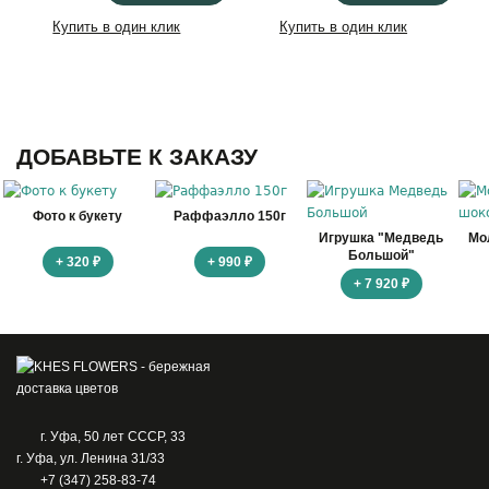
Купить в один клик
Купить в один клик
ДОБАВЬТЕ К ЗАКАЗУ
Фото к букету
Раффаэлло 150г
Игрушка "Медведь
Мо
Большой"
+ 320 ₽
+ 990 ₽
+ 7 920 ₽
г. Уфа, 50 лет СССР, 33
г. Уфа, ул. Ленина 31/33
+7 (347) 258-83-74