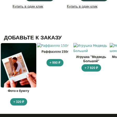
Купить в один клик
Купить в один клик
ДОБАВЬТЕ К ЗАКАЗУ
Раффаэлло 150г
Игрушка "Медведь
Мо
Большой"
+ 990 ₽
+ 7 920 ₽
Фото к букету
+ 320 ₽