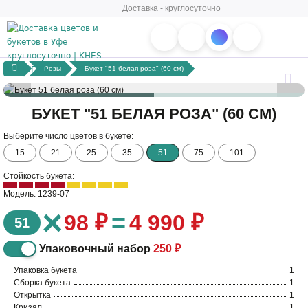
Доставка - круглосуточно
Розы
Букет "51 белая роза" (60 см)
БУКЕТ "51 БЕЛАЯ РОЗА" (60 СМ)
Выберите число цветов в букете:
15
21
25
35
51
75
101
Стойкость букета:
Модель: 1239-07
×
=
98 ₽
4 990 ₽
51
Упаковочный набор
250 ₽
Упаковка букета
1
Сборка букета
1
Открытка
1
Кризал
1