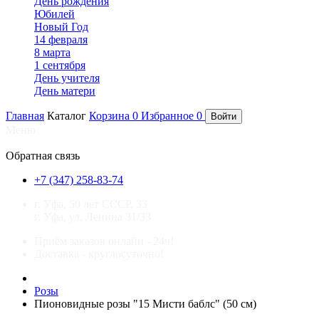
День рождения
Юбилей
Новый Год
14 февраля
8 марта
1 сентября
День учителя
День матери
Главная
Каталог
Корзина
0
Избранное
0
Войти
Меню
×
Обратная связь
+7 (347) 258-83-74
г. Уфа, 50 лет СССР, 33
г. Уфа, ул. Ленина 31/33
Приём заказов онлайн - 24ч!
Доставка - круглосуточно!
Розы
Пионовидные розы "15 Мисти баблс" (50 см)