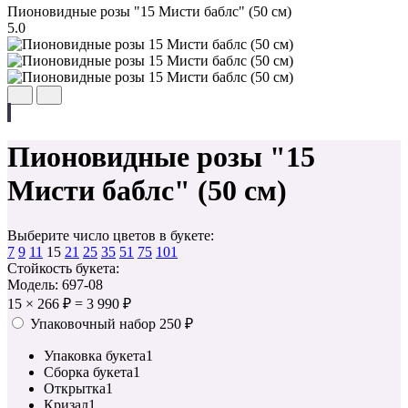
Пионовидные розы "15 Мисти баблс" (50 см)
5.0
Пионовидные розы "15
Мисти баблс" (50 см)
Выберите число цветов в букете:
7
9
11
15
21
25
35
51
75
101
Стойкость букета:
Модель: 697-08
15
×
266 ₽
=
3 990 ₽
Упаковочный набор
250 ₽
Упаковка букета
1
Сборка букета
1
Открытка
1
Кризал
1