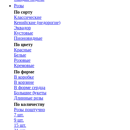
Розы
По сорту
Классические
Кенийские (недорогие)
Эквадор
Кустовые
Пионовидные
По цвету
Красные
Белые
Розовые
Кремовые
По форме
В коробке
В корзине
В форме сердца
Большие букеты
Длинные розы
По количеству
Розы поштучно
7 шт.
9 шт.
15 шт.