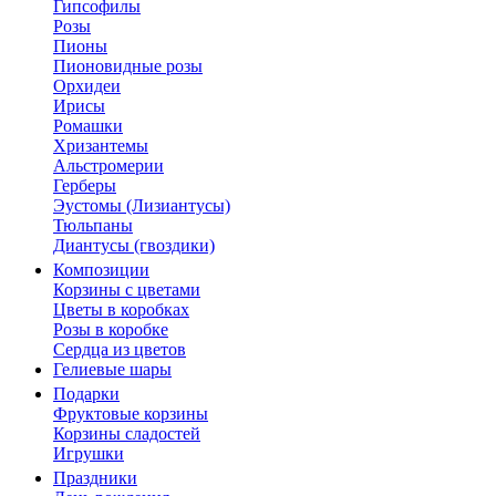
Гипсофилы
Розы
Пионы
Пионовидные розы
Орхидеи
Ирисы
Ромашки
Хризантемы
Альстромерии
Герберы
Эустомы (Лизиантусы)
Тюльпаны
Диантусы (гвоздики)
Композиции
Корзины с цветами
Цветы в коробках
Розы в коробке
Сердца из цветов
Гелиевые шары
Подарки
Фруктовые корзины
Корзины сладостей
Игрушки
Праздники