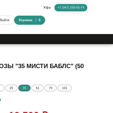
Уфа
+7 (347) 258-83-74
Войти
Корзина
0
ЗЫ "35 МИСТИ БАБЛС" (50
25
35
51
75
101