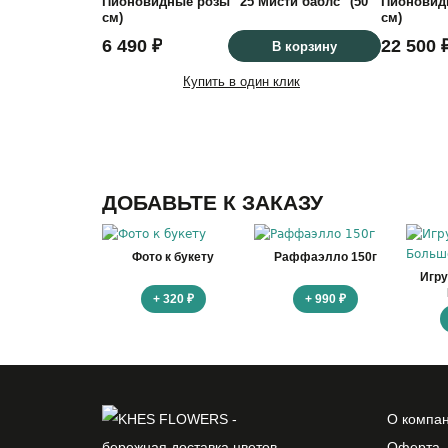
Пионовидные розы "25 Мисти баблс" (50
Пионовидн
см)
см)
6 490 ₽
22 500 
В корзину
Купить в один клик
ДОБАВЬТЕ К ЗАКАЗУ
Фото к букету
Раффаэлло 150г
Игр
+ 320 ₽
+ 990 ₽
О компа
Оферта