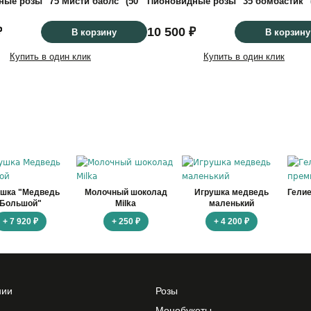
ые розы "75 Мисти баблс" (50
Пионовидные розы "35 бомбастик" (
₽
10 500 ₽
В корзину
В корзину
Купить в один клик
Купить в один клик
ушка "Медведь
Молочный шоколад
Игрушка медведь
Гели
Большой"
Milka
маленький
+ 7 920 ₽
+ 250 ₽
+ 4 200 ₽
нии
Розы
Монобукеты