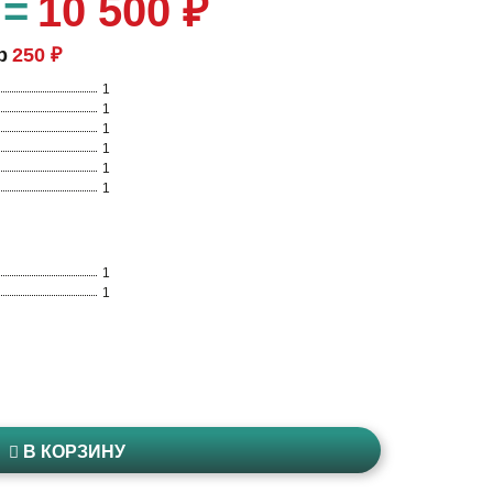
=
10 500 ₽
р
250 ₽
1
1
1
1
1
1
1
1
В КОРЗИНУ