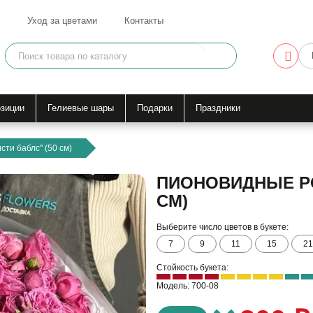
Уход за цветами
Контакты
зиции
Гелиевые шары
Подарки
Праздники
ти баблс" (50 см)
ПИОНОВИДНЫЕ РО
СМ)
Выберите число цветов в букете:
7
9
11
15
21
Стойкость букета:
Модель: 700-08